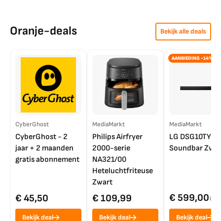
Oranje-deals
Bekijk alle deals
AANBIEDING -14%
CyberGhost
MediaMarkt
MediaMarkt
CyberGhost - 2
Philips Airfryer
LG DSG10TY
jaar + 2 maanden
2000-serie
Soundbar Zwar
gratis abonnement
NA321/00
Heteluchtfriteuse
Zwart
€ 599,00
€ 45,50
€ 109,99
€ 7
Bekijk deal
Bekijk deal
Bekijk deal