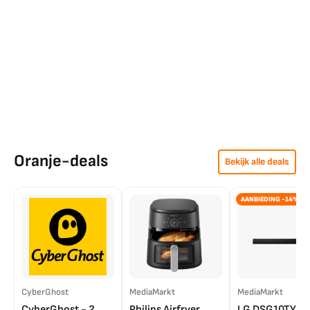
Oranje-deals
Bekijk alle deals
AANBIEDING -14%
CyberGhost
MediaMarkt
MediaMarkt
CyberGhost - 2
Philips Airfryer
LG DSG10TY