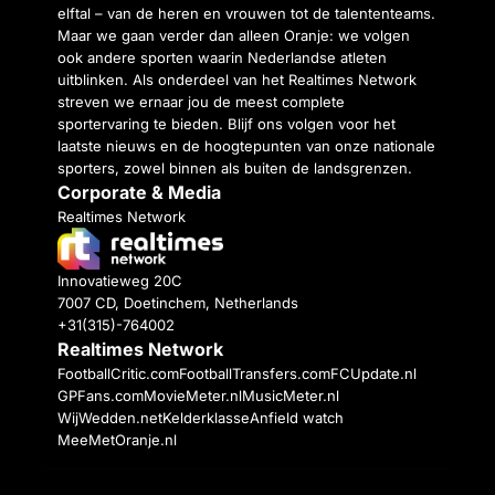
elftal – van de heren en vrouwen tot de talententeams.
Maar we gaan verder dan alleen Oranje: we volgen
ook andere sporten waarin Nederlandse atleten
uitblinken. Als onderdeel van het Realtimes Network
streven we ernaar jou de meest complete
sportervaring te bieden. Blijf ons volgen voor het
laatste nieuws en de hoogtepunten van onze nationale
sporters, zowel binnen als buiten de landsgrenzen.
Corporate & Media
Realtimes Network
Innovatieweg 20C
7007 CD, Doetinchem, Netherlands
+31(315)-764002
Realtimes Network
FootballCritic.com
FootballTransfers.com
FCUpdate.nl
GPFans.com
MovieMeter.nl
MusicMeter.nl
WijWedden.net
Kelderklasse
Anfield watch
MeeMetOranje.nl