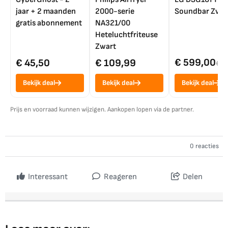
jaar + 2 maanden
2000-serie
Soundbar Zwar
gratis abonnement
NA321/00
Heteluchtfriteuse
Zwart
€ 599,00
€ 45,50
€ 109,99
€ 7
Bekijk deal
Bekijk deal
Bekijk deal
Prijs en voorraad kunnen wijzigen. Aankopen lopen via de partner.
0 reacties
Interessant
Reageren
Delen