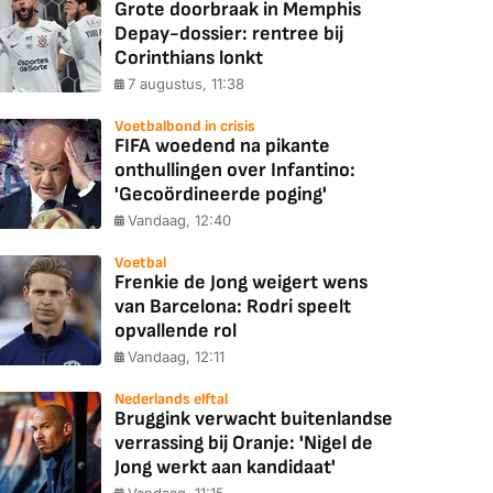
Grote doorbraak in Memphis
Depay-dossier: rentree bij
Corinthians lonkt
7 augustus, 11:38
Voetbalbond in crisis
FIFA woedend na pikante
onthullingen over Infantino:
'Gecoördineerde poging'
Vandaag, 12:40
Voetbal
Frenkie de Jong weigert wens
van Barcelona: Rodri speelt
opvallende rol
Vandaag, 12:11
Nederlands elftal
Bruggink verwacht buitenlandse
verrassing bij Oranje: 'Nigel de
Jong werkt aan kandidaat'