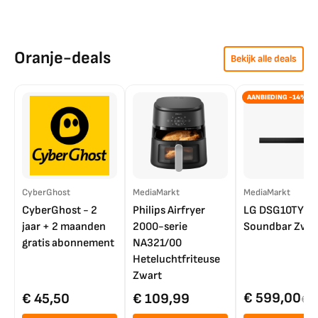
Oranje-deals
Bekijk alle deals
AANBIEDING -14%
CyberGhost
MediaMarkt
MediaMarkt
CyberGhost - 2
Philips Airfryer
LG DSG10TY
jaar + 2 maanden
2000-serie
Soundbar Zwar
gratis abonnement
NA321/00
Heteluchtfriteuse
Zwart
€ 599,00
€ 45,50
€ 109,99
€ 7