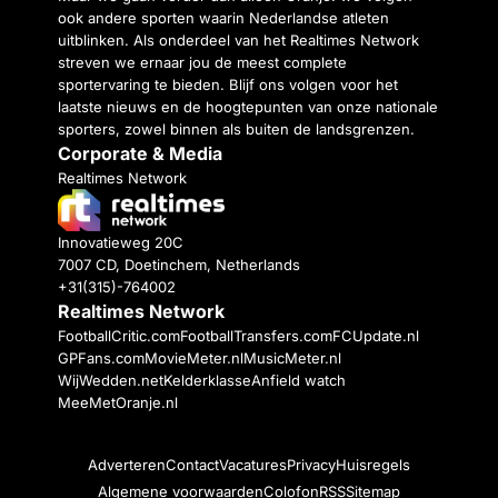
ook andere sporten waarin Nederlandse atleten
uitblinken. Als onderdeel van het Realtimes Network
streven we ernaar jou de meest complete
sportervaring te bieden. Blijf ons volgen voor het
laatste nieuws en de hoogtepunten van onze nationale
sporters, zowel binnen als buiten de landsgrenzen.
Corporate & Media
Realtimes Network
Innovatieweg 20C
7007 CD, Doetinchem, Netherlands
+31(315)-764002
Realtimes Network
FootballCritic.com
FootballTransfers.com
FCUpdate.nl
GPFans.com
MovieMeter.nl
MusicMeter.nl
WijWedden.net
Kelderklasse
Anfield watch
MeeMetOranje.nl
Adverteren
Contact
Vacatures
Privacy
Huisregels
Algemene voorwaarden
Colofon
RSS
Sitemap