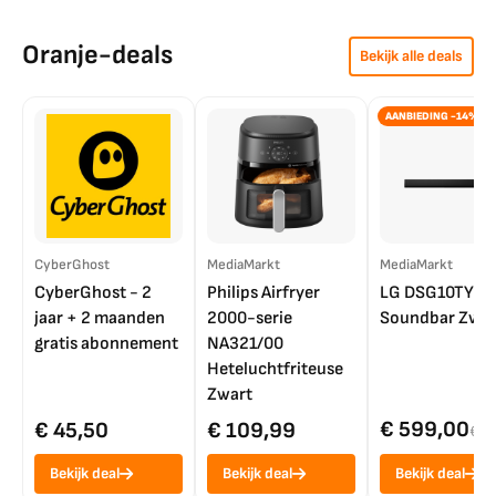
Oranje-deals
Bekijk alle deals
AANBIEDING -14%
CyberGhost
MediaMarkt
MediaMarkt
CyberGhost - 2
Philips Airfryer
LG DSG10TY
jaar + 2 maanden
2000-serie
Soundbar Zwar
gratis abonnement
NA321/00
Heteluchtfriteuse
Zwart
€ 599,00
€ 45,50
€ 109,99
€ 7
Bekijk deal
Bekijk deal
Bekijk deal