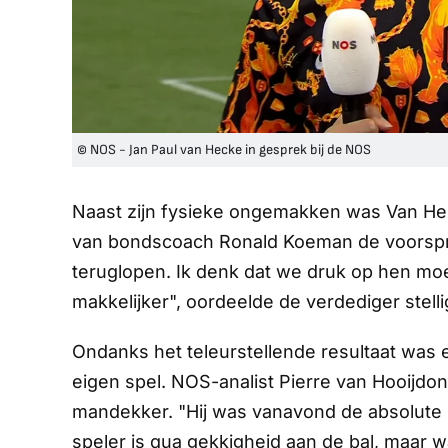
© NOS - Jan Paul van Hecke in gesprek bij de NOS
Naast zijn fysieke ongemakken was Van Hec
van bondscoach Ronald Koeman de voorspron
teruglopen. Ik denk dat we druk op hen moe
makkelijker", oordeelde de verdediger stelli
Ondanks het teleurstellende resultaat was e
eigen spel. NOS-analist Pierre van Hooijdo
mandekker. "Hij was vanavond de absolute ui
speler is qua gekkigheid aan de bal, maar wa