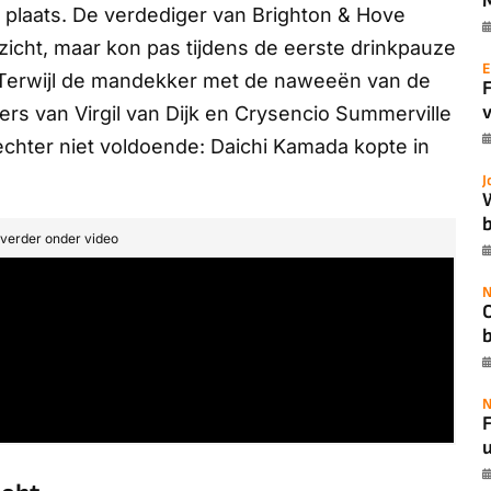
ft plaats. De verdediger van Brighton & Hove
zicht, maar kon pas tijdens de eerste drinkpauze
E
Terwijl de mandekker met de naweeën van de
v
fers van Virgil van Dijk en Crysencio Summerville
chter niet voldoende: Daichi Kamada kopte in
J
b
t verder onder video
N
N
F
u