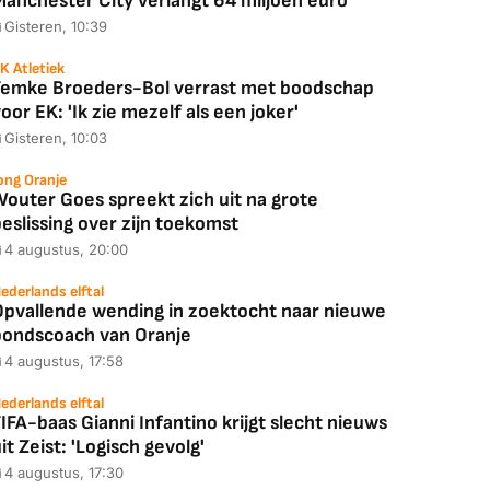
Manchester City verlangt 64 miljoen euro
Gisteren, 10:39
K Atletiek
Femke Broeders-Bol verrast met boodschap
oor EK: 'Ik zie mezelf als een joker'
Gisteren, 10:03
ong Oranje
Wouter Goes spreekt zich uit na grote
eslissing over zijn toekomst
4 augustus, 20:00
ederlands elftal
Opvallende wending in zoektocht naar nieuwe
bondscoach van Oranje
4 augustus, 17:58
ederlands elftal
IFA-baas Gianni Infantino krijgt slecht nieuws
it Zeist: 'Logisch gevolg'
4 augustus, 17:30