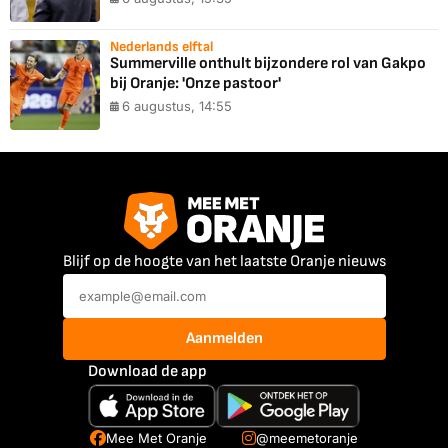
Nederlands elftal
Summerville onthult bijzondere rol van Gakpo
bij Oranje: 'Onze pastoor'
6 augustus, 14:55
Blijf op de hoogte van het laatste Oranje nieuws
Aanmelden
Download de app
Mee Met Oranje
@meemetoranje