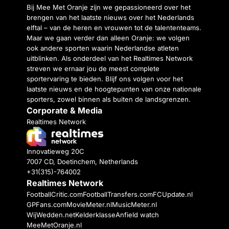
Bij Mee Met Oranje zijn we gepassioneerd over het
brengen van het laatste nieuws over het Nederlands
elftal – van de heren en vrouwen tot de talententeams.
Maar we gaan verder dan alleen Oranje: we volgen
ook andere sporten waarin Nederlandse atleten
uitblinken. Als onderdeel van het Realtimes Network
streven we ernaar jou de meest complete
sportervaring te bieden. Blijf ons volgen voor het
laatste nieuws en de hoogtepunten van onze nationale
sporters, zowel binnen als buiten de landsgrenzen.
Corporate & Media
Realtimes Network
Innovatieweg 20C
7007 CD, Doetinchem, Netherlands
+31(315)-764002
Realtimes Network
FootballCritic.com
FootballTransfers.com
FCUpdate.nl
GPFans.com
MovieMeter.nl
MusicMeter.nl
WijWedden.net
Kelderklasse
Anfield watch
MeeMetOranje.nl