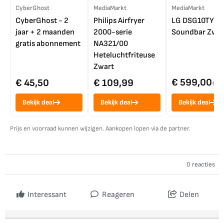
CyberGhost
MediaMarkt
MediaMarkt
CyberGhost - 2
Philips Airfryer
LG DSG10TY
jaar + 2 maanden
2000-serie
Soundbar Zwar
gratis abonnement
NA321/00
Heteluchtfriteuse
Zwart
€ 599,00
€ 45,50
€ 109,99
€ 7
Bekijk deal
Bekijk deal
Bekijk deal
Prijs en voorraad kunnen wijzigen. Aankopen lopen via de partner.
0 reacties
Interessant
Reageren
Delen