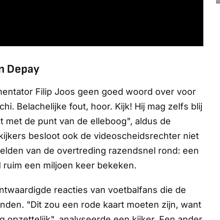
van Depay
ntator Filip Joos geen goed woord over voor
i. Belachelijke fout, hoor. Kijk! Hij mag zelfs blij
kt met de punt van de elleboog", aldus de
kijkers besloot ook de videoscheidsrechter niet
beelden van de overtreding razendsnel rond: een
d ruim een miljoen keer bekeken.
ntwaardigde reacties van voetbalfans die de
onden. "Dit zou een rode kaart moeten zijn, want
g opzettelijk", analyseerde een kijker. Een ander