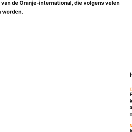
ie van de Oranje-international, die volgens velen
n worden.
E
a
N