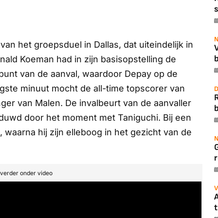
s
N
an het groepsduel in Dallas, dat uiteindelijk in
b
nald Koeman had in zijn basisopstelling de
punt van de aanval, waardoor Depay op de
gste minuut mocht de all-time topscorer van
D
ger van Malen. De invalbeurt van de aanvaller
b
duwd door het moment met Taniguchi. Bij een
waarna hij zijn elleboog in het gezicht van de
N
r
t verder onder video
V
A
t