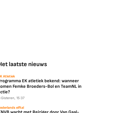
Het laatste nieuws
K Atletiek
Programma EK atletiek bekend: wanneer
komen Femke Broeders-Bol en TeamNL in
ctie?
Gisteren, 15:37
ederlands elftal
KNVB wacht met Reiziger door Van Gaal-