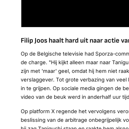
Filip Joos haalt hard uit naar actie 
Op de Belgische televisie had
Sporza
-comme
de charge. "Hij kijkt alleen maar naar Taniguch
zijn met 'maar' geel, omdat hij hem niet raa
verslaggever. Tot grote verbazing van veel 
in te grijpen. Op sociale media gingen de 
video van de beuk werd in anderhalf uur tij
Op platform X regende het vervolgens vero
beslissing van de arbitrage onbegrijpelijk v
hij zag Taniguchi staan en raakte hem alsno