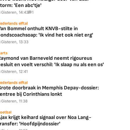
torm: 'Een abc'tje'
Gisteren, 14:43
1
ederlands elftal
Van Bommel onthult KNVB-stilte in
ondscoachsoap: 'Ik vind het ook niet erg'
Gisteren, 13:33
arts
Raymond van Barneveld neemt rigoureus
esluit en voelt verschil: 'Ik slaap nu als een os'
Gisteren, 12:41
ederlands elftal
Grote doorbraak in Memphis Depay-dossier:
entree bij Corinthians lonkt
Gisteren, 11:38
oetbal
jax krijgt keihard signaal over Noa Lang-
ransfer: 'Hoofdpijndossier'