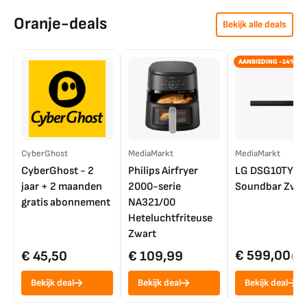
Oranje-deals
Bekijk alle deals
AANBIEDING -14%
CyberGhost
MediaMarkt
MediaMarkt
CyberGhost - 2
Philips Airfryer
LG DSG10TY
jaar + 2 maanden
2000-serie
Soundbar Zwar
gratis abonnement
NA321/00
Heteluchtfriteuse
Zwart
€ 599,00
€ 45,50
€ 109,99
€ 7
Bekijk deal
Bekijk deal
Bekijk deal