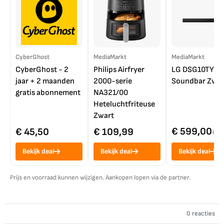
CyberGhost
MediaMarkt
MediaMarkt
CyberGhost - 2
Philips Airfryer
LG DSG10TY
jaar + 2 maanden
2000-serie
Soundbar Zwar
gratis abonnement
NA321/00
Heteluchtfriteuse
Zwart
€ 599,00
€ 45,50
€ 109,99
€ 7
Bekijk deal
Bekijk deal
Bekijk deal
Prijs en voorraad kunnen wijzigen. Aankopen lopen via de partner.
0 reacties