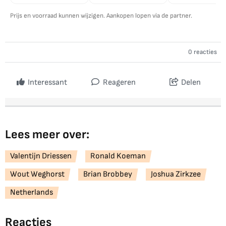
Prijs en voorraad kunnen wijzigen. Aankopen lopen via de partner.
0 reacties
Interessant
Reageren
Delen
Lees meer over:
Valentijn Driessen
Ronald Koeman
Wout Weghorst
Brian Brobbey
Joshua Zirkzee
Netherlands
Reacties