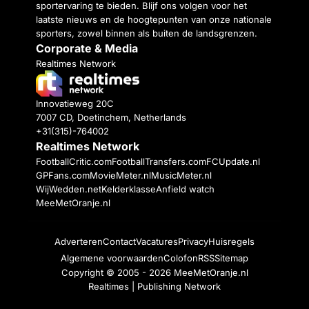
sportervaring te bieden. Blijf ons volgen voor het
laatste nieuws en de hoogtepunten van onze nationale
sporters, zowel binnen als buiten de landsgrenzen.
Corporate & Media
Realtimes Network
Innovatieweg 20C
7007 CD, Doetinchem, Netherlands
+31(315)-764002
Realtimes Network
FootballCritic.com
FootballTransfers.com
FCUpdate.nl
GPFans.com
MovieMeter.nl
MusicMeter.nl
WijWedden.net
Kelderklasse
Anfield watch
MeeMetOranje.nl
Adverteren
Contact
Vacatures
Privacy
Huisregels
Algemene voorwaarden
Colofon
RSS
Sitemap
Copyright © 2005 - 2026
MeeMetOranje.nl
Realtimes | Publishing Network