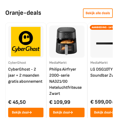
Oranje-deals
Bekijk alle deals
AANBIEDING -14%
CyberGhost
MediaMarkt
MediaMarkt
CyberGhost - 2
Philips Airfryer
LG DSG10TY
jaar + 2 maanden
2000-serie
Soundbar Zwar
gratis abonnement
NA321/00
Heteluchtfriteuse
Zwart
€ 599,00
€ 45,50
€ 109,99
€ 7
Bekijk deal
Bekijk deal
Bekijk deal