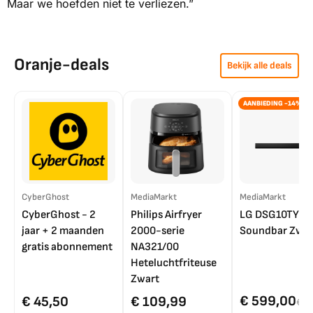
Maar we hoefden niet te verliezen.”
Oranje-deals
Bekijk alle deals
AANBIEDING -14%
CyberGhost
MediaMarkt
MediaMarkt
CyberGhost - 2
Philips Airfryer
LG DSG10TY
jaar + 2 maanden
2000-serie
Soundbar Zwar
gratis abonnement
NA321/00
Heteluchtfriteuse
Zwart
€ 599,00
€ 45,50
€ 109,99
€ 7