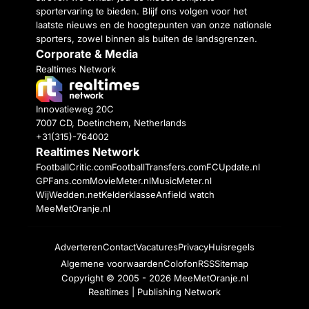
sportervaring te bieden. Blijf ons volgen voor het
laatste nieuws en de hoogtepunten van onze nationale
sporters, zowel binnen als buiten de landsgrenzen.
Corporate & Media
Realtimes Network
Innovatieweg 20C
7007 CD, Doetinchem, Netherlands
+31(315)-764002
Realtimes Network
FootballCritic.com
FootballTransfers.com
FCUpdate.nl
GPFans.com
MovieMeter.nl
MusicMeter.nl
WijWedden.net
Kelderklasse
Anfield watch
MeeMetOranje.nl
Adverteren
Contact
Vacatures
Privacy
Huisregels
Algemene voorwaarden
Colofon
RSS
Sitemap
Copyright © 2005 - 2026
MeeMetOranje.nl
Realtimes | Publishing Network