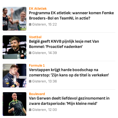
EK Atletiek
Programma EK atletiek: wanneer komen Femke
Broeders-Bol en TeamNL in actie?
Gisteren, 15:22
Voetbal
België geeft KNVB pijnlijk lesje met Van
Bommel: 'Proactief nadenken'
Gisteren, 14:39
Formule 1
Verstappen krijgt harde boodschap na
zomerstop: 'Zijn kans op de titel is verkeken'
Gisteren, 13:36
Boulevard
Van Gerwen deelt liefdevol gezinsmoment in
zware dartsperiode: 'Mijn kleine meid'
Gisteren, 12:00