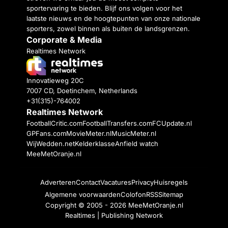
sportervaring te bieden. Blijf ons volgen voor het
laatste nieuws en de hoogtepunten van onze nationale
sporters, zowel binnen als buiten de landsgrenzen.
Corporate & Media
Realtimes Network
Innovatieweg 20C
7007 CD, Doetinchem, Netherlands
+31(315)-764002
Realtimes Network
FootballCritic.com
FootballTransfers.com
FCUpdate.nl
GPFans.com
MovieMeter.nl
MusicMeter.nl
WijWedden.net
Kelderklasse
Anfield watch
MeeMetOranje.nl
Adverteren
Contact
Vacatures
Privacy
Huisregels
Algemene voorwaarden
Colofon
RSS
Sitemap
Copyright © 2005 - 2026
MeeMetOranje.nl
Realtimes | Publishing Network