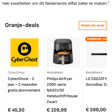
heb kwaliteiten om dit Nederlands elftal beter te maken."
Oranje-deals
Bekijk alle deals
AANBIEDING -14%
CyberGhost
MediaMarkt
MediaMarkt
CyberGhost - 2
Philips Airfryer
LG DSG10TY
jaar + 2 maanden
2000-serie
Soundbar Zwar
gratis abonnement
NA321/00
Heteluchtfriteuse
Zwart
€ 599,00
€ 45,50
€ 109,99
€ 7