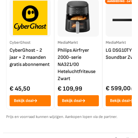
AANBIEDING -14%
CyberGhost
MediaMarkt
MediaMarkt
CyberGhost - 2
Philips Airfryer
LG DSG10TY
jaar + 2 maanden
2000-serie
Soundbar Zwar
gratis abonnement
NA321/00
Heteluchtfriteuse
Zwart
€ 599,00
€ 45,50
€ 109,99
€ 7
Bekijk deal
Bekijk deal
Bekijk deal
Prijs en voorraad kunnen wijzigen. Aankopen lopen via de partner.