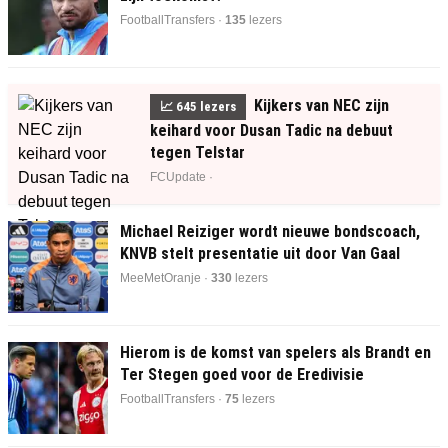
FootballTransfers ·
136
lezers
Kijkers van NEC zijn
📈
645
lezers
keihard voor Dusan Tadic na debuut
tegen Telstar
FCUpdate ·
Michael Reiziger wordt nieuwe bondscoach,
KNVB stelt presentatie uit door Van Gaal
MeeMetOranje ·
329
lezers
Hierom is de komst van spelers als Brandt en
Ter Stegen goed voor de Eredivisie
FootballTransfers ·
75
lezers