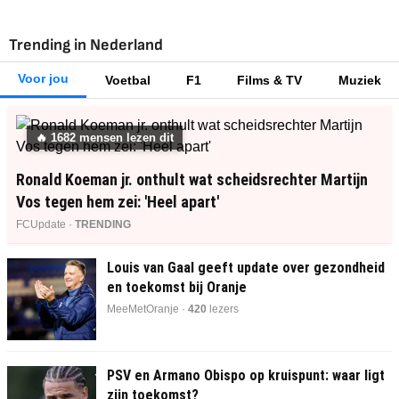
Trending in Nederland
Voor jou
Voetbal
F1
Films & TV
Muziek
🔥
1687
mensen lezen dit
Ronald Koeman jr. onthult wat scheidsrechter Martijn
Vos tegen hem zei: 'Heel apart'
FCUpdate ·
TRENDING
Louis van Gaal geeft update over gezondheid
en toekomst bij Oranje
MeeMetOranje ·
420
lezers
PSV en Armano Obispo op kruispunt: waar ligt
zijn toekomst?