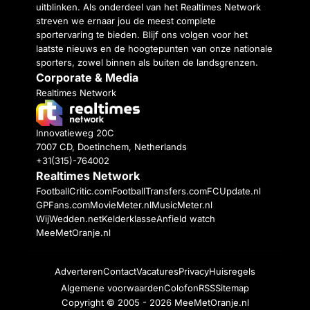
uitblinken. Als onderdeel van het Realtimes Network
streven we ernaar jou de meest complete
sportervaring te bieden. Blijf ons volgen voor het
laatste nieuws en de hoogtepunten van onze nationale
sporters, zowel binnen als buiten de landsgrenzen.
Corporate & Media
Realtimes Network
Innovatieweg 20C
7007 CD, Doetinchem, Netherlands
+31(315)-764002
Realtimes Network
FootballCritic.com
FootballTransfers.com
FCUpdate.nl
GPFans.com
MovieMeter.nl
MusicMeter.nl
WijWedden.net
Kelderklasse
Anfield watch
MeeMetOranje.nl
Adverteren
Contact
Vacatures
Privacy
Huisregels
Algemene voorwaarden
Colofon
RSS
Sitemap
Copyright © 2005 - 2026
MeeMetOranje.nl