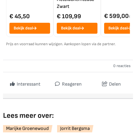
Zwart
€ 599,00
€ 45,50
€ 109,99
€ 7
Bekijk deal
Bekijk deal
Bekijk deal
Prijs en voorraad kunnen wijzigen. Aankopen lopen via de partner.
0 reacties
Interessant
Reageren
Delen
Lees meer over:
Marijke Groenewoud
Jorrit Bergsma