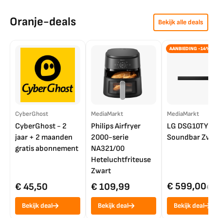
Oranje-deals
Bekijk alle deals
AANBIEDING -14%
CyberGhost
MediaMarkt
MediaMarkt
CyberGhost - 2
Philips Airfryer
LG DSG10TY
jaar + 2 maanden
2000-serie
Soundbar Zwar
gratis abonnement
NA321/00
Heteluchtfriteuse
Zwart
€ 599,00
€ 45,50
€ 109,99
€ 7
Bekijk deal
Bekijk deal
Bekijk deal