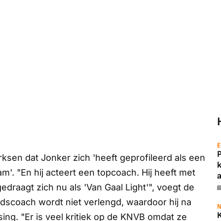
E
rksen dat Jonker zich 'heeft geprofileerd als een
m'. "En hij acteert een topcoach. Hij heeft met
a
gedraagt zich nu als 'Van Gaal Light'", voegt de
ndscoach wordt niet verlengd, waardoor hij na
N
sing. "Er is veel kritiek op de KNVB omdat ze