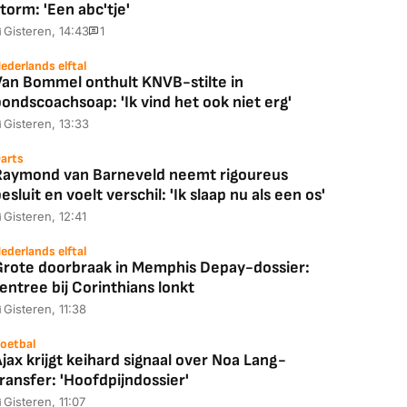
torm: 'Een abc'tje'
Gisteren, 14:43
1
ederlands elftal
Van Bommel onthult KNVB-stilte in
ondscoachsoap: 'Ik vind het ook niet erg'
Gisteren, 13:33
arts
Raymond van Barneveld neemt rigoureus
esluit en voelt verschil: 'Ik slaap nu als een os'
Gisteren, 12:41
ederlands elftal
Grote doorbraak in Memphis Depay-dossier:
entree bij Corinthians lonkt
Gisteren, 11:38
oetbal
jax krijgt keihard signaal over Noa Lang-
ransfer: 'Hoofdpijndossier'
Gisteren, 11:07