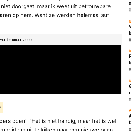
s
j niet doorgaat, maar ik weet uit betrouwbare
waren op hem. Want ze werden helemaal suf
N
b
t verder onder video
D
b
N
r
r
V
A
rs doen'. "Het is niet handig, maar het is wel
t
egenheid om uit te kijken naar een nieuwe baan.