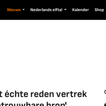
Nieuws
Nederlands elftal
Kalender
Shop
t échte reden vertrek
betrouwbare bron'