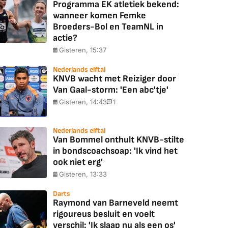
Programma EK atletiek bekend:
wanneer komen Femke
Broeders-Bol en TeamNL in
actie?
Gisteren, 15:37
Nederlands elftal
KNVB wacht met Reiziger door
Van Gaal-storm: 'Een abc'tje'
Gisteren, 14:43
1
Nederlands elftal
Van Bommel onthult KNVB-stilte
in bondscoachsoap: 'Ik vind het
ook niet erg'
Gisteren, 13:33
Darts
Raymond van Barneveld neemt
rigoureus besluit en voelt
verschil: 'Ik slaap nu als een os'