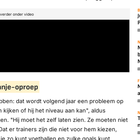
B
t verder onder video
P
N
N
F
anje-oproep
hebben: dat wordt volgend jaar een probleem op
ijken of hij het niveau aan kan", aldus
N
T
n. "Hij moet het zelf laten zien. Ze moeten niet
t er trainers zijn die niet voor hem kiezen,
 je zo kunt voetballen en zulke goals kunt