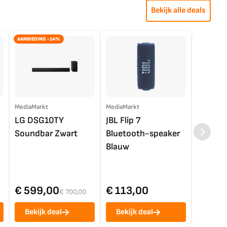
Bekijk alle deals
AANBIEDING -14%
MediaMarkt
MediaMarkt
EP.nl
LG DSG10TY
JBL Flip 7
LG OL
Soundbar Zwart
Bluetooth-speaker
4K TV (
Blauw
€ 599,00
€ 113,00
€ 1.0
€ 700,00
Bekijk deal
Bekijk deal
Bekij