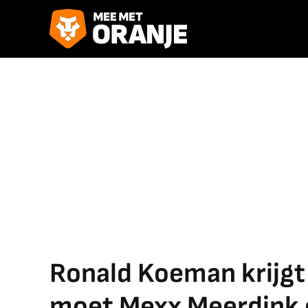
Ronald Koeman krijgt d
moet Mexx Meerdink 