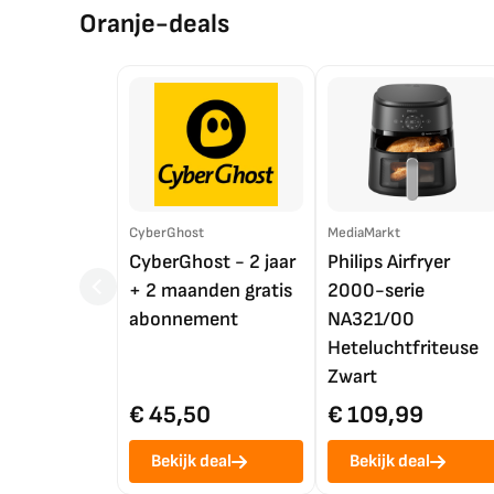
Oranje-deals
CyberGhost
MediaMarkt
CyberGhost - 2 jaar
Philips Airfryer
+ 2 maanden gratis
2000-serie
abonnement
NA321/00
Heteluchtfriteuse
Zwart
€ 45,50
€ 109,99
Bekijk deal
Bekijk deal