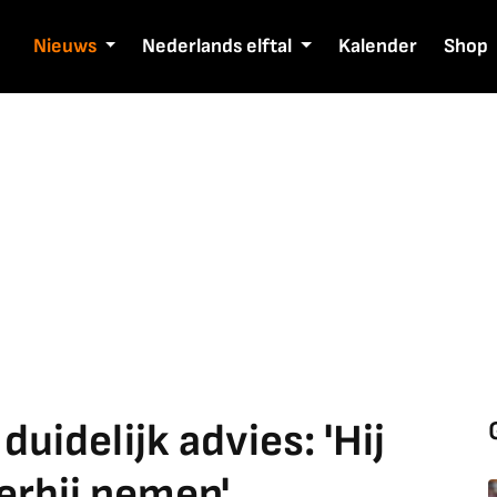
Nieuws
Nederlands elftal
Kalender
Shop
uidelijk advies: 'Hij
erbij nemen'