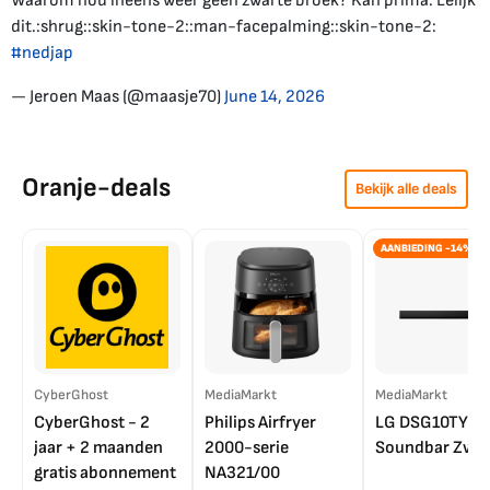
Waarom nou ineens weer geen zwarte broek? Kan prima. Lelijk
dit.:shrug::skin-tone-2::man-facepalming::skin-tone-2:
#nedjap
— Jeroen Maas (@maasje70)
June 14, 2026
Oranje-deals
Bekijk alle deals
AANBIEDING -14%
CyberGhost
MediaMarkt
MediaMarkt
CyberGhost - 2
Philips Airfryer
LG DSG10TY
jaar + 2 maanden
2000-serie
Soundbar Zwar
gratis abonnement
NA321/00