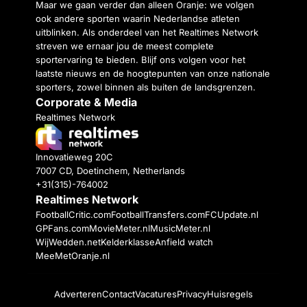
Maar we gaan verder dan alleen Oranje: we volgen
ook andere sporten waarin Nederlandse atleten
uitblinken. Als onderdeel van het Realtimes Network
streven we ernaar jou de meest complete
sportervaring te bieden. Blijf ons volgen voor het
laatste nieuws en de hoogtepunten van onze nationale
sporters, zowel binnen als buiten de landsgrenzen.
Corporate & Media
Realtimes Network
Innovatieweg 20C
7007 CD, Doetinchem, Netherlands
+31(315)-764002
Realtimes Network
FootballCritic.com
FootballTransfers.com
FCUpdate.nl
GPFans.com
MovieMeter.nl
MusicMeter.nl
WijWedden.net
Kelderklasse
Anfield watch
MeeMetOranje.nl
Adverteren
Contact
Vacatures
Privacy
Huisregels