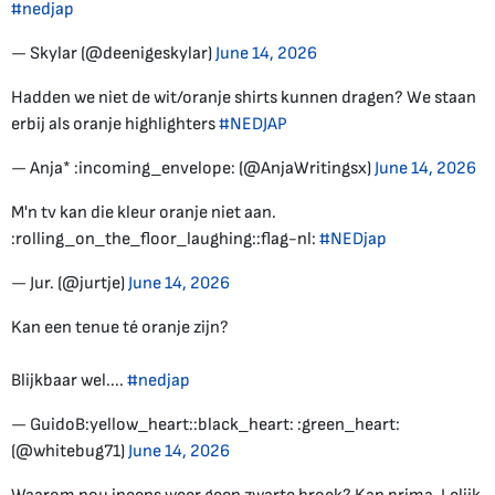
#nedjap
— Skylar (@deenigeskylar)
June 14, 2026
Hadden we niet de wit/oranje shirts kunnen dragen? We staan
erbij als oranje highlighters
#NEDJAP
— Anja* :incoming_envelope: (@AnjaWritingsx)
June 14, 2026
M'n tv kan die kleur oranje niet aan.
:rolling_on_the_floor_laughing::flag-nl:
#NEDjap
— Jur. (@jurtje)
June 14, 2026
Kan een tenue té oranje zijn?
Blijkbaar wel....
#nedjap
— GuidoB:yellow_heart::black_heart: :green_heart:
(@whitebug71)
June 14, 2026