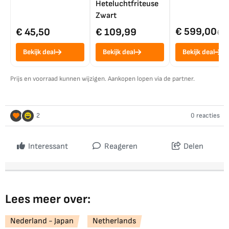
Heteluchtfriteuse
Zwart
€ 599,00
€ 45,50
€ 109,99
€ 7
Bekijk deal
Bekijk deal
Bekijk deal
Prijs en voorraad kunnen wijzigen. Aankopen lopen via de partner.
2
0 reacties
Interessant
Reageren
Delen
Lees meer over:
Nederland - Japan
Netherlands