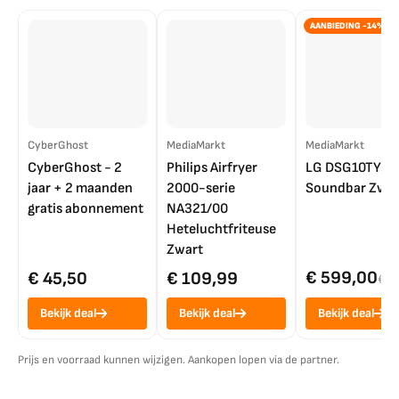
AANBIEDING -14%
CyberGhost
MediaMarkt
MediaMarkt
CyberGhost - 2
Philips Airfryer
LG DSG10TY
jaar + 2 maanden
2000-serie
Soundbar Zwar
gratis abonnement
NA321/00
Heteluchtfriteuse
Zwart
€ 599,00
€ 45,50
€ 109,99
€ 7
Bekijk deal
Bekijk deal
Bekijk deal
Prijs en voorraad kunnen wijzigen. Aankopen lopen via de partner.