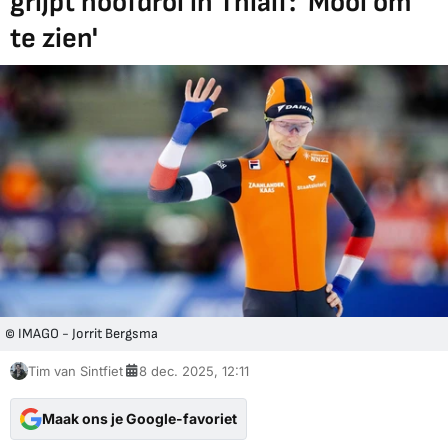
grijpt hoofdrol in Thialf: 'Mooi om
te zien'
© IMAGO - Jorrit Bergsma
Tim van Sintfiet
8 dec. 2025, 12:11
Maak ons je Google-favoriet