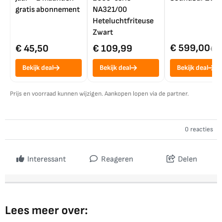
gratis abonnement
NA321/00
Heteluchtfriteuse
Zwart
€ 599,00
€ 45,50
€ 109,99
€ 7
Bekijk deal
Bekijk deal
Bekijk deal
Prijs en voorraad kunnen wijzigen. Aankopen lopen via de partner.
0 reacties
Interessant
Reageren
Delen
Lees meer over: