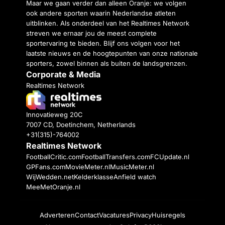
Maar we gaan verder dan alleen Oranje: we volgen
ook andere sporten waarin Nederlandse atleten
uitblinken. Als onderdeel van het Realtimes Network
streven we ernaar jou de meest complete
sportervaring te bieden. Blijf ons volgen voor het
laatste nieuws en de hoogtepunten van onze nationale
sporters, zowel binnen als buiten de landsgrenzen.
Corporate & Media
Realtimes Network
Innovatieweg 20C
7007 CD, Doetinchem, Netherlands
+31(315)-764002
Realtimes Network
FootballCritic.com
FootballTransfers.com
FCUpdate.nl
GPFans.com
MovieMeter.nl
MusicMeter.nl
WijWedden.net
Kelderklasse
Anfield watch
MeeMetOranje.nl
Adverteren
Contact
Vacatures
Privacy
Huisregels