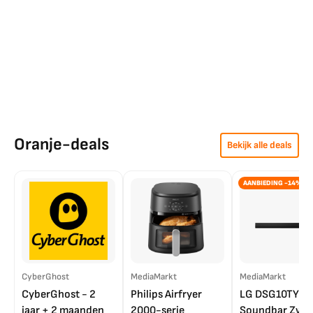
Oranje-deals
Bekijk alle deals
AANBIEDING -14%
CyberGhost
MediaMarkt
MediaMarkt
CyberGhost - 2
Philips Airfryer
LG DSG10TY
jaar + 2 maanden
2000-serie
Soundbar Zwar