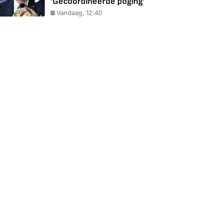
'Gecoördineerde poging'
Vandaag, 12:40