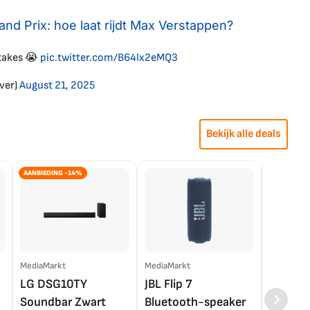
nd Prix: hoe laat rijdt Max Verstappen?
rtakes 😭
pic.twitter.com/B64lx2eMQ3
ver)
August 21, 2025
Bekijk alle deals
AANBIEDING -14%
MediaMarkt
MediaMarkt
EP.nl
LG DSG10TY
JBL Flip 7
LG OL
Soundbar Zwart
Bluetooth-speaker
4K TV (