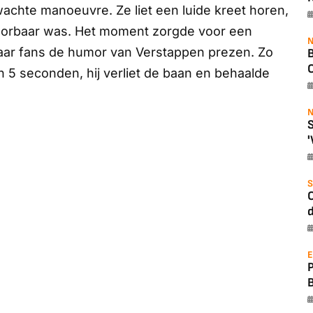
wachte manoeuvre. Ze liet een luide kreet horen,
 hoorbaar was. Het moment zorgde voor een
N
waar fans de humor van Verstappen prezen. Zo
B
O
an 5 seconden, hij verliet de baan en behaalde
N
S
'
S
O
d
E