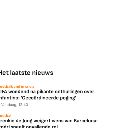
Het laatste nieuws
oetbalbond in crisis
FIFA woedend na pikante onthullingen over
Infantino: 'Gecoördineerde poging'
Vandaag, 12:40
oetbal
Frenkie de Jong weigert wens van Barcelona:
odri speelt opvallende rol