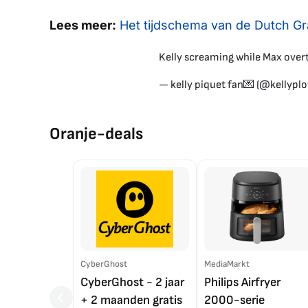
Lees meer:
Het tijdschema van de Dutch Gra
Kelly screaming while Max ove
— kelly piquet fan💌 (@kellyplo
Oranje-deals
CyberGhost
MediaMarkt
CyberGhost - 2 jaar
Philips Airfryer
+ 2 maanden gratis
2000-serie