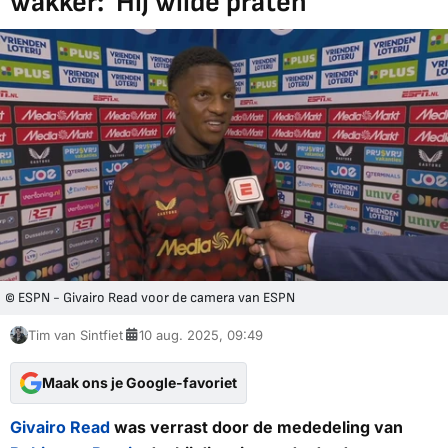
wakker: 'Hij wilde praten'
© ESPN - Givairo Read voor de camera van ESPN
Tim van Sintfiet
10 aug. 2025, 09:49
Maak ons je Google-favoriet
Givairo Read
was verrast door de mededeling van