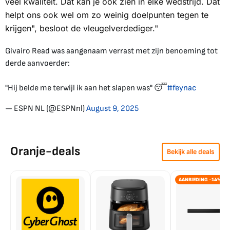
veel kwaliteit. Dat kan je ook zien in elke wedstrijd. Dat
helpt ons ook wel om zo weinig doelpunten tegen te
krijgen", besloot de vleugelverdediger."
Givairo Read was aangenaam verrast met zijn benoeming tot
derde aanvoerder:
"Hij belde me terwijl ik aan het slapen was" 😴
#feynac
— ESPN NL (@ESPNnl)
August 9, 2025
Oranje-deals
Bekijk alle deals
AANBIEDING -14%