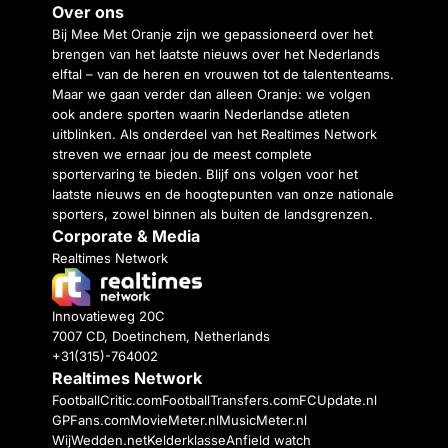
Over ons
Bij Mee Met Oranje zijn we gepassioneerd over het
brengen van het laatste nieuws over het Nederlands
elftal – van de heren en vrouwen tot de talententeams.
Maar we gaan verder dan alleen Oranje: we volgen
ook andere sporten waarin Nederlandse atleten
uitblinken. Als onderdeel van het Realtimes Network
streven we ernaar jou de meest complete
sportervaring te bieden. Blijf ons volgen voor het
laatste nieuws en de hoogtepunten van onze nationale
sporters, zowel binnen als buiten de landsgrenzen.
Corporate & Media
Realtimes Network
Innovatieweg 20C
7007 CD, Doetinchem, Netherlands
+31(315)-764002
Realtimes Network
FootballCritic.com
FootballTransfers.com
FCUpdate.nl
GPFans.com
MovieMeter.nl
MusicMeter.nl
WijWedden.net
Kelderklasse
Anfield watch