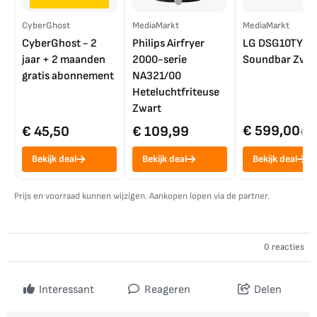
CyberGhost
MediaMarkt
MediaMarkt
CyberGhost - 2
Philips Airfryer
LG DSG10TY
jaar + 2 maanden
2000-serie
Soundbar Zwar
gratis abonnement
NA321/00
Heteluchtfriteuse
Zwart
€ 599,00
€ 45,50
€ 109,99
€ 7
Bekijk deal
Bekijk deal
Bekijk deal
Prijs en voorraad kunnen wijzigen. Aankopen lopen via de partner.
0 reacties
Interessant
Reageren
Delen