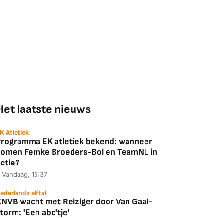
Het laatste nieuws
K Atletiek
Programma EK atletiek bekend: wanneer
komen Femke Broeders-Bol en TeamNL in
ctie?
Vandaag, 15:37
ederlands elftal
KNVB wacht met Reiziger door Van Gaal-
torm: 'Een abc'tje'