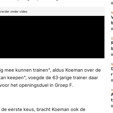
t verder onder video
N
b
D
b
N
edig mee kunnen trainen", aldus Koeman over de
r
kan keepen", voegde de 63-jarige trainer daar
t voor het openingsduel in Groep F.
V
A
t
n de eerste keus, bracht Koeman ook de