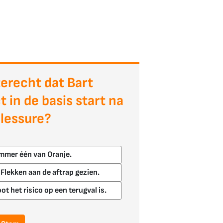
 terecht dat Bart
 in de basis start na
blessure?
nummer één van Oranje.
e Flekken aan de aftrap gezien.
ot het risico op een terugval is.