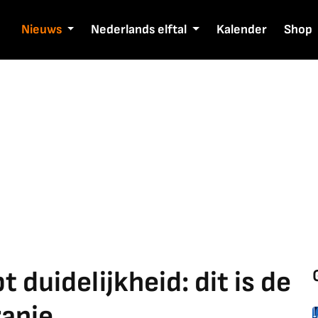
Nieuws
Nederlands elftal
Kalender
Shop
duidelijkheid: dit is de
anje