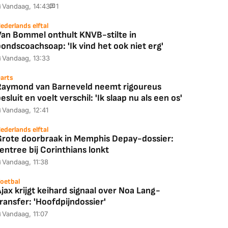
Vandaag, 14:43
1
ederlands elftal
Van Bommel onthult KNVB-stilte in
ondscoachsoap: 'Ik vind het ook niet erg'
Vandaag, 13:33
arts
Raymond van Barneveld neemt rigoureus
esluit en voelt verschil: 'Ik slaap nu als een os'
Vandaag, 12:41
ederlands elftal
Grote doorbraak in Memphis Depay-dossier:
entree bij Corinthians lonkt
Vandaag, 11:38
oetbal
jax krijgt keihard signaal over Noa Lang-
ransfer: 'Hoofdpijndossier'
Vandaag, 11:07