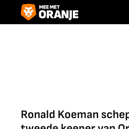
Ronald Koeman schept 
tweede keeper van Or