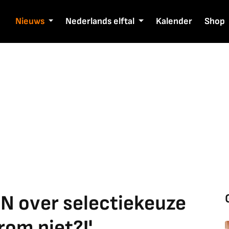
Nieuws
Nederlands elftal
Kalender
Shop
SPN over selectiekeuze
om niet?!'