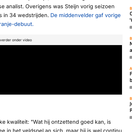
nse analist. Overigens was Steijn vorig seizoen
B
s in 34 wedstrijden.
De middenvelder gaf vorige
'
ranje-debuut.
B
t verder onder video
a
A
F
B
P
e kwaliteit: "Wat hij ontzettend goed kan, is
ee in het veldspel an sich, maar hij is wel continu