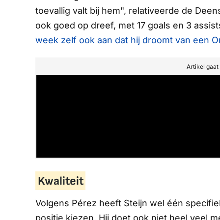
toevallig valt bij hem", relativeerde de Dee
ook goed op dreef, met 17 goals en 3 assist
week zelf ook aan dat hij droomt van een O
Artikel gaa
Kwaliteit
Volgens Pérez heeft Steijn wel één specifiek
positie kiezen. Hij doet ook niet heel veel m