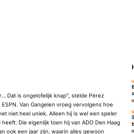
N
B
s
.. Dat is ongelofelijk knap", stelde Pérez
p
ESPN
. Van Gangelen vroeg vervolgens hoe
N
het niet heel uniek. Alleen hij is wel een speler
d heeft. Die eigenlijk toen hij van ADO Den Haag
b
ook een jaar zijn, waarin alles gewoon