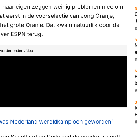
er naar eigen zeggen weinig problemen mee om
B
at eerst in de voorselectie van Jong Oranje,
'
het grote Oranje. Dat kwam natuurlijk door de
over
ESPN
terug.
B
t verder onder video
a
A
F
B
P
l was Nederland wereldkampioen geworden’
en Schotland en Duitsland de voorkeur heeft