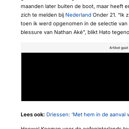
maanden later buiten de boot, maar heeft 
zich te melden bij
Nederland
Onder 21. “Ik z
toen ik werd opgenomen in de selectie van 
blessure van Nathan Aké”, blikt Hato tegen
Artikel gaa
Lees ook:
Driessen: ‘Met hem in de aanva
Hoewel Koeman voor de oefeninterlands teg