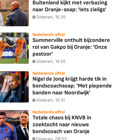
Buitenland kijkt met verbazing
naar Oranje-soap: 'Iets zieligs'
Gisteren, 15:35
Nederlands elftal
Summerville onthult bijzondere
rol van Gakpo bij Oranje: 'Onze
pastoor'
Gisteren, 14:55
Nederlands elftal
Nigel de Jong krijgt harde tik in
bondscoachsoap: 'Met piepende
banden naar Noordwijk'
Gisteren, 10:31
Nederlands elftal
Totale chaos bij KNVB in
zoektocht naar nieuwe
bondscoach van Oranje
Gisteren, 08:53