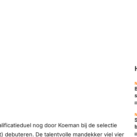
N
B
s
N
ificatieduel nog door Koeman bij de selectie
b
) debuteren. De talentvolle mandekker viel vier