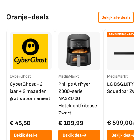
Oranje-deals
Bekijk alle deals
AANBIEDING -14%
CyberGhost
MediaMarkt
MediaMarkt
CyberGhost - 2
Philips Airfryer
LG DSG10TY
jaar + 2 maanden
2000-serie
Soundbar Zwar
gratis abonnement
NA321/00
Heteluchtfriteuse
Zwart
€ 599,00
€ 45,50
€ 109,99
€ 7
Bekijk deal
Bekijk deal
Bekijk deal