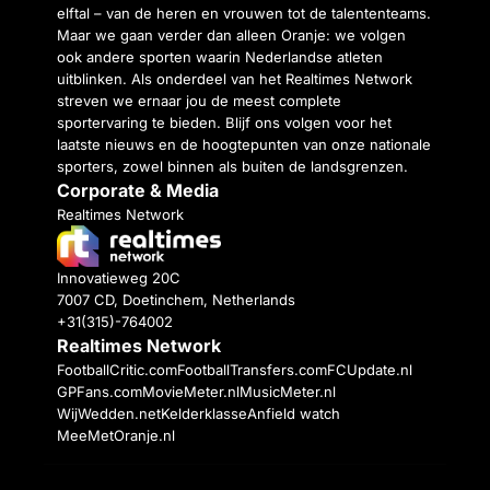
elftal – van de heren en vrouwen tot de talententeams.
Maar we gaan verder dan alleen Oranje: we volgen
ook andere sporten waarin Nederlandse atleten
uitblinken. Als onderdeel van het Realtimes Network
streven we ernaar jou de meest complete
sportervaring te bieden. Blijf ons volgen voor het
laatste nieuws en de hoogtepunten van onze nationale
sporters, zowel binnen als buiten de landsgrenzen.
Corporate & Media
Realtimes Network
Innovatieweg 20C
7007 CD, Doetinchem, Netherlands
+31(315)-764002
Realtimes Network
FootballCritic.com
FootballTransfers.com
FCUpdate.nl
GPFans.com
MovieMeter.nl
MusicMeter.nl
WijWedden.net
Kelderklasse
Anfield watch
MeeMetOranje.nl