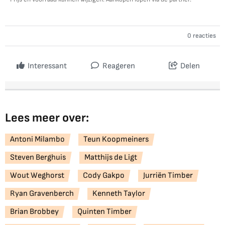
0 reacties
Interessant
Reageren
Delen
Lees meer over:
Antoni Milambo
Teun Koopmeiners
Steven Berghuis
Matthijs de Ligt
Wout Weghorst
Cody Gakpo
Jurriën Timber
Ryan Gravenberch
Kenneth Taylor
Brian Brobbey
Quinten Timber