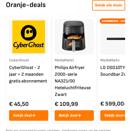
Oranje-deals
Bekijk alle deals
AANBIEDING -14%
CyberGhost
MediaMarkt
MediaMarkt
CyberGhost - 2
Philips Airfryer
LG DSG10TY
jaar + 2 maanden
2000-serie
Soundbar Zwar
gratis abonnement
NA321/00
Heteluchtfriteuse
Zwart
€ 599,00
€ 45,50
€ 109,99
€ 7
Bekijk deal
Bekijk deal
Bekijk deal
Prijs en voorraad kunnen wijzigen. Aankopen lopen via de partner.