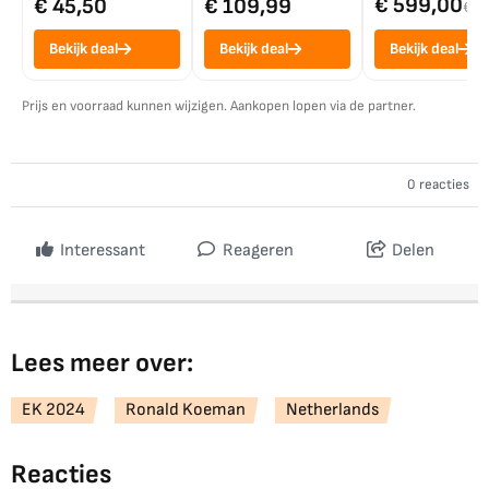
€ 599,00
€ 45,50
€ 109,99
€ 7
Bekijk deal
Bekijk deal
Bekijk deal
Prijs en voorraad kunnen wijzigen. Aankopen lopen via de partner.
0 reacties
Interessant
Reageren
Delen
Lees meer over:
EK 2024
Ronald Koeman
Netherlands
Reacties