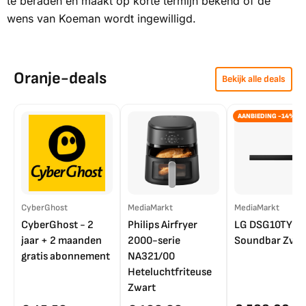
te beraden en maakt op korte termijn bekend of de
wens van Koeman wordt ingewilligd.
Oranje-deals
Bekijk alle deals
AANBIEDING -14%
CyberGhost
MediaMarkt
MediaMarkt
CyberGhost - 2
Philips Airfryer
LG DSG10TY
jaar + 2 maanden
2000-serie
Soundbar Zwar
gratis abonnement
NA321/00
Heteluchtfriteuse
Zwart