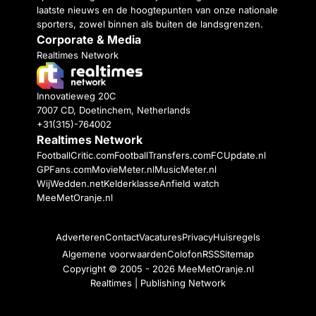
laatste nieuws en de hoogtepunten van onze nationale
sporters, zowel binnen als buiten de landsgrenzen.
Corporate & Media
Realtimes Network
Innovatieweg 20C
7007 CD, Doetinchem, Netherlands
+31(315)-764002
Realtimes Network
FootballCritic.com
FootballTransfers.com
FCUpdate.nl
GPFans.com
MovieMeter.nl
MusicMeter.nl
WijWedden.net
Kelderklasse
Anfield watch
MeeMetOranje.nl
Adverteren
Contact
Vacatures
Privacy
Huisregels
Algemene voorwaarden
Colofon
RSS
Sitemap
Copyright © 2005 - 2026
MeeMetOranje.nl
Realtimes | Publishing Network