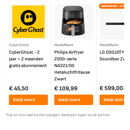
AANBIEDING -14%
CyberGhost
MediaMarkt
MediaMarkt
CyberGhost - 2
Philips Airfryer
LG DSG10TY
jaar + 2 maanden
2000-serie
Soundbar Zwar
gratis abonnement
NA321/00
Heteluchtfriteuse
Zwart
€ 599,00
€ 45,50
€ 109,99
€ 7
Bekijk deal
Bekijk deal
Bekijk deal
Prijs en voorraad kunnen wijzigen. Aankopen lopen via de partner.