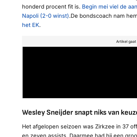
honderd procent fit is.
Begin mei viel de aan
Napoli (2-0 winst)
.De bondscoach nam hem d
het EK
.
Artikel gaa
Wesley Sneijder snapt niks van keu
Het afgelopen seizoen was Zirkzee in 37 of
en zeven assists. Daarmee had hij een groo