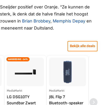
Sneijder positief over Oranje. “Ze kunnen de
sterk, ik denk dat de halve finale het hoogst
rtrouwen in
Brian Brobbey
,
Memphis Depay
en
l meeneemt naar Duitsland.
Bekijk alle deals
AANBIEDING -14%
MediaMarkt
MediaMarkt
EP.nl
LG DSG10TY
JBL Flip 7
LG OL
Soundbar Zwart
Bluetooth-speaker
4K TV (