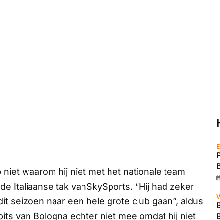
E
jp niet waarom hij niet met het nationale team
de Italiaanse tak van
SkySports
. “Hij had zeker
V
dit seizoen naar een hele grote club gaan”, aldus
B
its van Bologna echter niet mee omdat hij niet