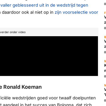
valler geblesseerd uit in de wedstrijd tegen
aardoor ook al niet op in
zijn voorselectie voor
F
z
t verder onder video
B
z
N
K
m
N
ze Ronald Koeman
V
'
ficiële wedstrijden goed voor twaalf doelpunten
t aandeel in het succes van Bologna, dat zich