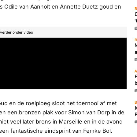
ers Odile van Aanholt en Annette Duetz goud en
B
'
t verder onder video
B
a
A
F
B
oud en de roeiploeg sloot het toernooi af met
 en een bronzen plak voor Simon van Dorp in de
P
iet veel later brons in Marseille en in de avond
en fantastische eindsprint van Femke Bol.