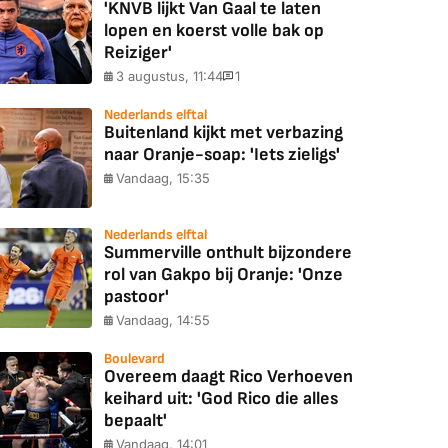
'KNVB lijkt Van Gaal te laten
lopen en koerst volle bak op
Reiziger'
3 augustus, 11:44
1
Nederlands elftal
Buitenland kijkt met verbazing
naar Oranje-soap: 'Iets zieligs'
Vandaag, 15:35
Nederlands elftal
Summerville onthult bijzondere
rol van Gakpo bij Oranje: 'Onze
pastoor'
Vandaag, 14:55
Boulevard
Overeem daagt Rico Verhoeven
keihard uit: 'God Rico die alles
bepaalt'
Vandaag, 14:01