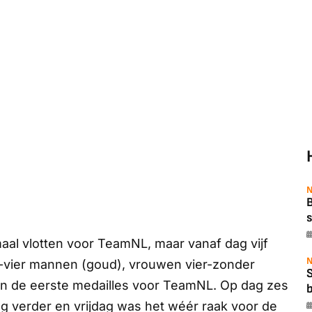
N
B
s
maal vlotten voor TeamNL, maar vanaf dag vijf
N
-vier mannen (goud), vrouwen vier-zonder
n de eerste medailles voor TeamNL. Op dag zes
b
eg verder en vrijdag was het wéér raak voor de