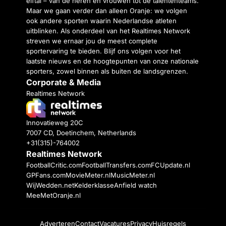
elftal – van de heren en vrouwen tot de talententeams.
Maar we gaan verder dan alleen Oranje: we volgen
ook andere sporten waarin Nederlandse atleten
uitblinken. Als onderdeel van het Realtimes Network
streven we ernaar jou de meest complete
sportervaring te bieden. Blijf ons volgen voor het
laatste nieuws en de hoogtepunten van onze nationale
sporters, zowel binnen als buiten de landsgrenzen.
Corporate & Media
Realtimes Network
Innovatieweg 20C
7007 CD, Doetinchem, Netherlands
+31(315)-764002
Realtimes Network
FootballCritic.com
FootballTransfers.com
FCUpdate.nl
GPFans.com
MovieMeter.nl
MusicMeter.nl
WijWedden.net
Kelderklasse
Anfield watch
MeeMetOranje.nl
Adverteren
Contact
Vacatures
Privacy
Huisregels