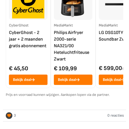
CyberGhost
MediaMarkt
MediaMarkt
CyberGhost - 2
Philips Airfryer
LG DSG10TY
jaar + 2 maanden
2000-serie
Soundbar Zwar
gratis abonnement
NA321/00
Heteluchtfriteuse
Zwart
€ 599,00
€ 45,50
€ 109,99
€ 7
Bekijk deal
Bekijk deal
Bekijk deal
Prijs en voorraad kunnen wijzigen. Aankopen lopen via de partner.
3
0 reacties