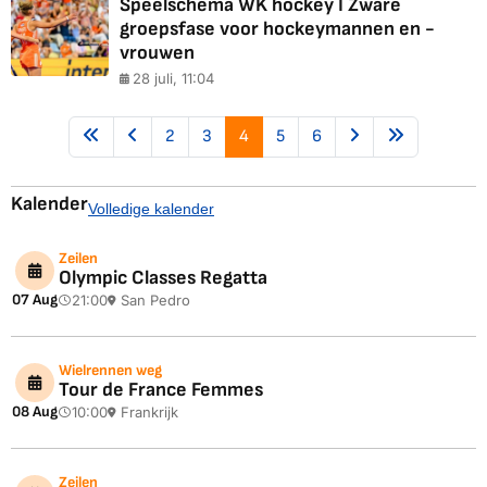
Speelschema WK hockey I Zware
groepsfase voor hockeymannen en -
vrouwen
28 juli, 11:04
2
3
4
5
6
Kalender
Volledige kalender
Zeilen
Olympic Classes Regatta
07 Aug
21:00
San Pedro
Wielrennen weg
Tour de France Femmes
08 Aug
10:00
Frankrijk
Zeilen