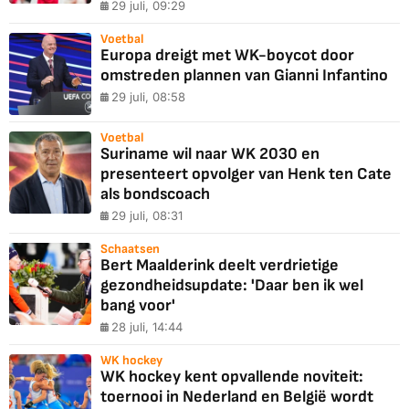
29 juli, 09:29
Voetbal
Europa dreigt met WK-boycot door
omstreden plannen van Gianni Infantino
29 juli, 08:58
Voetbal
Suriname wil naar WK 2030 en
presenteert opvolger van Henk ten Cate
als bondscoach
29 juli, 08:31
Schaatsen
Bert Maalderink deelt verdrietige
gezondheidsupdate: 'Daar ben ik wel
bang voor'
28 juli, 14:44
WK hockey
WK hockey kent opvallende noviteit:
toernooi in Nederland en België wordt