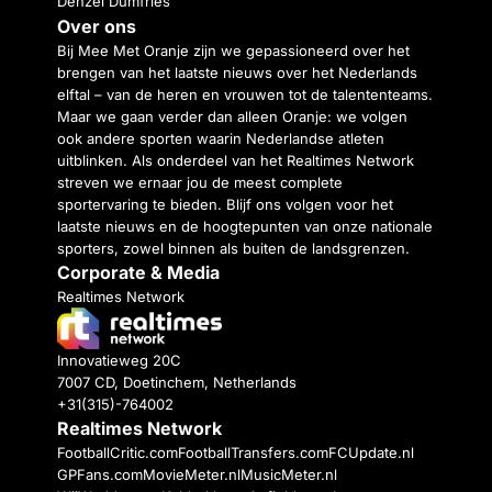
Denzel Dumfries
Over ons
Bij Mee Met Oranje zijn we gepassioneerd over het
brengen van het laatste nieuws over het Nederlands
elftal – van de heren en vrouwen tot de talententeams.
Maar we gaan verder dan alleen Oranje: we volgen
ook andere sporten waarin Nederlandse atleten
uitblinken. Als onderdeel van het Realtimes Network
streven we ernaar jou de meest complete
sportervaring te bieden. Blijf ons volgen voor het
laatste nieuws en de hoogtepunten van onze nationale
sporters, zowel binnen als buiten de landsgrenzen.
Corporate & Media
Realtimes Network
Innovatieweg 20C
7007 CD, Doetinchem, Netherlands
+31(315)-764002
Realtimes Network
FootballCritic.com
FootballTransfers.com
FCUpdate.nl
GPFans.com
MovieMeter.nl
MusicMeter.nl