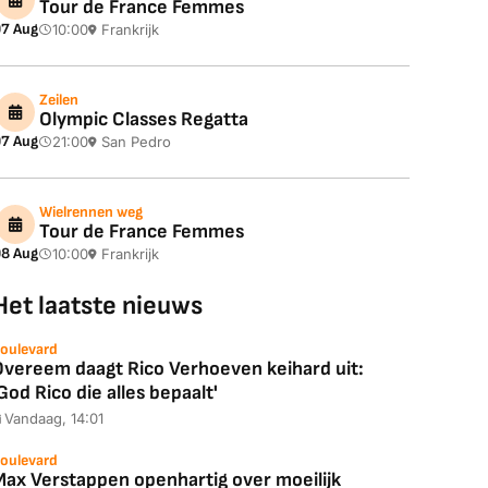
Tour de France Femmes
7 Aug
10:00
Frankrijk
Zeilen
Olympic Classes Regatta
7 Aug
21:00
San Pedro
Wielrennen weg
Tour de France Femmes
8 Aug
10:00
Frankrijk
Het laatste nieuws
oulevard
Overeem daagt Rico Verhoeven keihard uit:
God Rico die alles bepaalt'
Vandaag, 14:01
oulevard
Max Verstappen openhartig over moeilijk