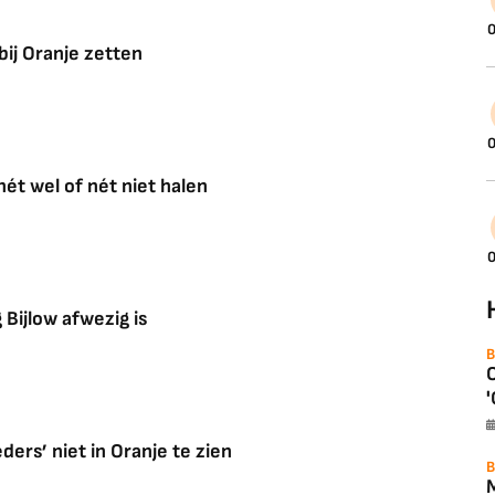
0
 bij Oranje zetten
0
ét wel of nét niet halen
0
Bijlow afwezig is
B
'
ers’ niet in Oranje te zien
B