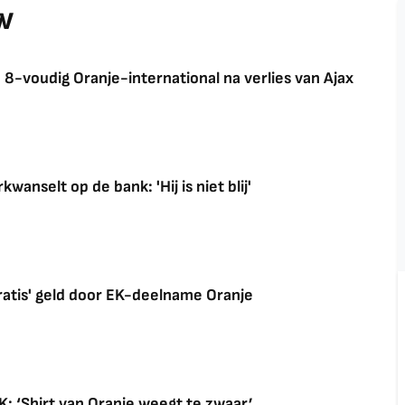
ow
-voudig Oranje-international na verlies van Ajax
anselt op de bank: 'Hij is niet blij'
ratis' geld door EK-deelname Oranje
: ‘Shirt van Oranje weegt te zwaar’