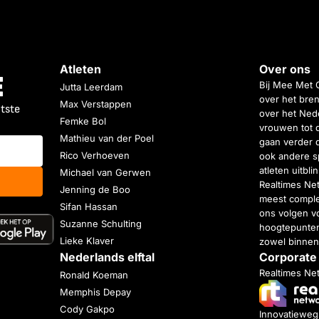
Atleten
Over ons
Bij Mee Met 
Jutta Leerdam
over het bren
Max Verstappen
atste
over het Nede
Femke Bol
vrouwen tot 
Mathieu van der Poel
gaan verder 
Rico Verhoeven
ook andere s
atleten uitbl
Michael van Gerwen
Realtimes Ne
Jenning de Boo
meest complet
Sifan Hassan
ons volgen vo
Suzanne Schulting
hoogtepunten
Lieke Klaver
zowel binnen
Nederlands elftal
Corporate
Realtimes Ne
Ronald Koeman
Memphis Depay
Cody Gakpo
Innovatiewe