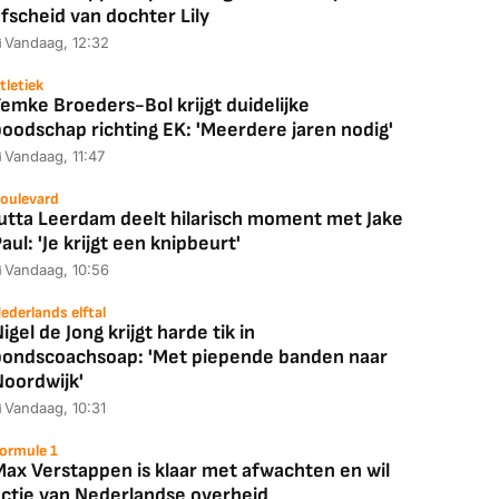
fscheid van dochter Lily
Vandaag, 12:32
tletiek
emke Broeders-Bol krijgt duidelijke
boodschap richting EK: 'Meerdere jaren nodig'
Vandaag, 11:47
oulevard
Jutta Leerdam deelt hilarisch moment met Jake
aul: 'Je krijgt een knipbeurt'
Vandaag, 10:56
ederlands elftal
igel de Jong krijgt harde tik in
bondscoachsoap: 'Met piepende banden naar
Noordwijk'
Vandaag, 10:31
ormule 1
Max Verstappen is klaar met afwachten en wil
actie van Nederlandse overheid