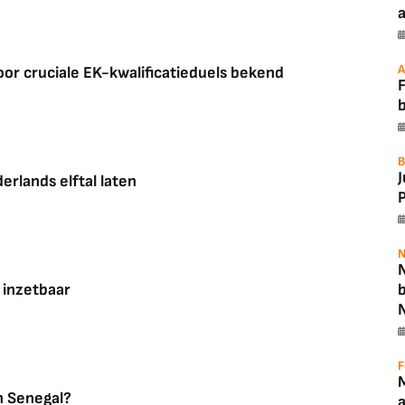
a
A
r cruciale EK-kwalificatieduels bekend
F
B
rlands elftal laten
P
N
N
s inzetbaar
F
n Senegal?