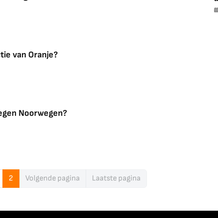
ctie van Oranje?
 tegen Noorwegen?
2
Volgende pagina
Laatste pagina